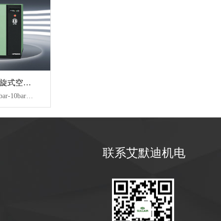
VT 系列无油涡旋式空压机
【技术参数】：8bar-10bar、1.5-33KW、0.16-3.78m³/min
联系艾默迪机电