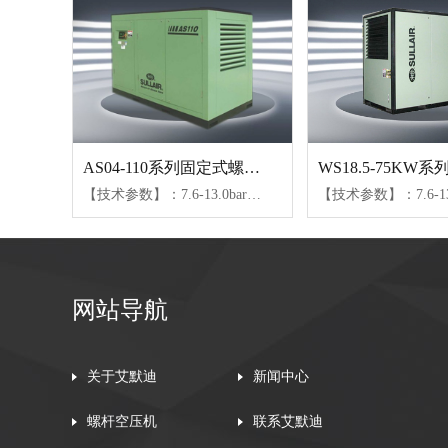
AS04-110系列固定式螺杆空压机
【技术参数】：7.6-13.0bar、0.4-20.1m³/min【可选配置】：SULL润滑油、24KT润滑油
网站导航
关于艾默迪
新闻中心
螺杆空压机
联系艾默迪