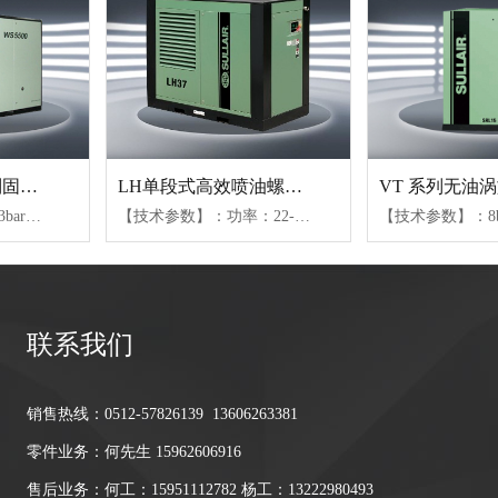
WS18.5-75KW系列固定式螺杆空压机
LH单段式高效喷油螺杆机
【技术参数】：7.6-13bar、0.4-2.28m³/min(04-15)、2.2-6.8m³/min(18-37)、5.65-14.7m³/min(45-75)【可选配置】：风冷或水冷（水冷仅限45kW以上机组）、不同防护等级电机、变容控制或变频控制
【技术参数】：功率：22-160KW、压力范围：7.6bar-12bar、气量范围：2.1-32.5m³/min
联系我们
销售热线：0512-57826139 13606263381
零件业务：何先生 15962606916
售后业务：何工：15951112782 杨工：13222980493