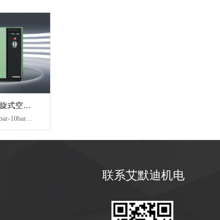
VT 系列无油涡旋式空压机
【技术参数】：8bar-10bar、1.5-33KW、0.16-3.78m³/min
联系艾默迪机电