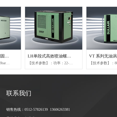
WS18.5-75KW系列固定式螺杆空压机
LH单段式高效喷油螺杆机
【技术参数】：7.6-13bar、0.4-2.28m³/min(04-15)、2.2-6.8m³/min(18-37)、5.65-14.7m³/min(45-75)【可选配置】：风冷或水冷（水冷仅限45kW以上机组）、不同防护等级电机、变容控制或变频控制
【技术参数】：功率：22-160KW、压力范围：7.6bar-12bar、气量范围：2.1-32.5m³/min
联系我们
销售热线：0512-57826139 13606263381