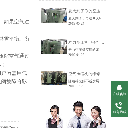
夏天到了你的空压机还撑得住吗？
夏天到了，再过两天6月份，我们将进入一年中最热的阶段，人在高温环境下很容易中暑，机器也是一样的，拿空压机来说，它的“中暑”表现形式就是高温报警停机。
。如果空气过
2019-05-24
供需平衡。所
寿力空压机电子行业客户使用现场
寿力空压机应用的领域范围非常广泛，涉及到各行各业，今天主要介绍下寿力空压机在电子行业的应用。寿力空压机代理商艾默迪机电黄山客户使用现场：在电子行业，寿力空压机通常用于印刷电路板清洁、取放机等。
2019-04-22
压缩空气通过
芯；
用户所需用气
空气压缩机的维修工程有哪些？
气阀故障将影
随着科技的不断发展，各类空气压缩机设备应用于我们的生活中，正确使用这些设备有助于我们工程的展开，在使用过程中，可能会出现故障。这个时候，我们就需要对空压机进行维修，按照维修程度可以分为三种类型，维修大小不同，但是也不是没有界线的，根据维修的部位和设备的使用情况，艾默迪机电小编带着大家一起来看看......
2018-12-20
在线咨询
服务热线