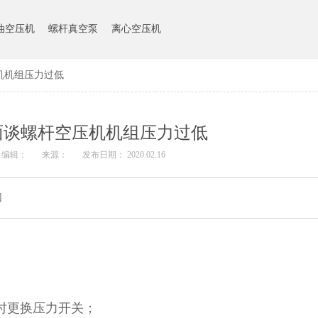
油空压机
螺杆真空泵
离心空压机
机机组压力过低
面谈螺杆空压机机组压力过低
编辑：
来源：
发布日期： 2020.02.16
因
要时更换压力开关；