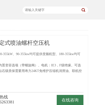
固定式喷油螺杆空压机
355kW、90-355kw均可提供变频机型、180-355kw均可
内置变容选项（带螺旋阀）、电机：IE3，F级绝缘。可选
钻石级质保需要用寿力24KT免维护压缩机润滑油、联机控
热线
在线咨询
6263381