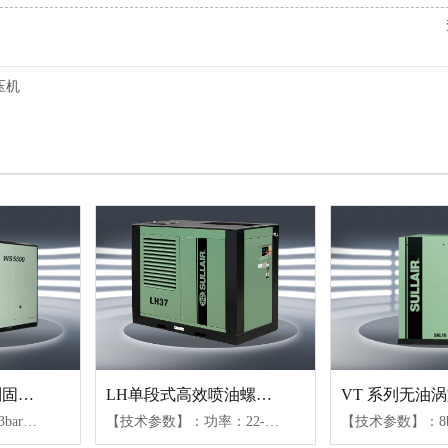
压机
WS18.5-75KW系列固定式螺杆空压机
LH单段式高效喷油螺杆机
【技术参数】：7.6-13bar、0.4-2.28m³/min(04-15)、2.2-6.8m³/min(18-37)、5.65-14.7m³/min(45-75)【可选配置】：风冷或水冷（水冷仅限45kW以上机组）、不同防护等级电机、变容控制或变频控制
【技术参数】：功率：22-160KW、压力范围：7.6bar-12bar、气量范围：2.1-32.5m³/min