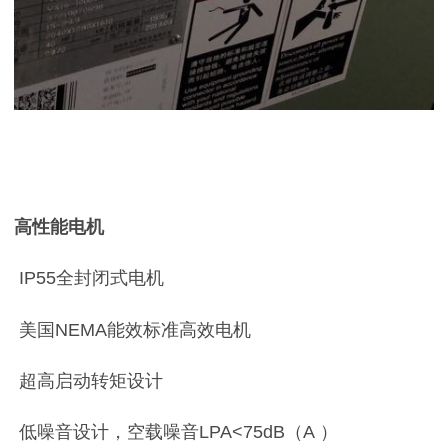
高性能电机
IP55
全封闭式电机
美国
NEMA
能效标准高效电机
超高启动转矩设计
低噪音设计，空载噪音
LPA<75dB
（
A
）