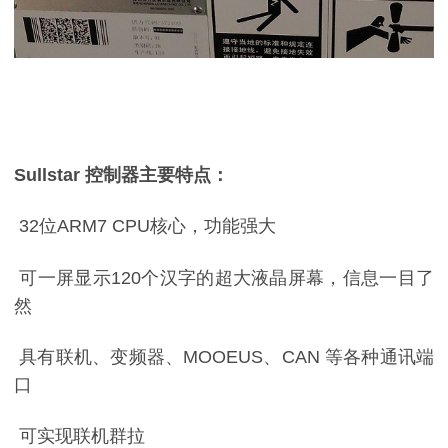
Sullstar
控制器主要特点：
32
位
ARM7 CPU
核心，功能强大
可一屏显示
120
个汉字的超大液晶屏幕，信息一目了
然
具有联机、变频器、
MOOEUS
、
CAN
等各种通讯端
口
可实现联机群拉