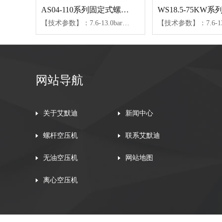
AS04-110系列固定式螺杆空压机
【技术参数】：7.6-13.0bar、0.4-20.1m³/min【可选配置】：SULL润滑油、24KT润滑油
网站导航
关于艾默迪
新闻中心
螺杆空压机
联系艾默迪
无油空压机
网站地图
离心空压机