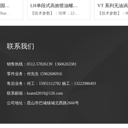
WS18.5-75KW系列固定式螺杆空压机
LH单段式高效喷油螺杆机
【技术参数】：7.6-13bar、0.4-2.28m³/min(04-15)、2.2-6.8m³/min(18-37)、5.65-14.7m³/min(45-75)【可选配置】：风冷或水冷（水冷仅限45kW以上机组）、不同防护等级电机、变容控制或变频控制
【技术参数】：功率：22-160KW、压力范围：7.6bar-12bar、气量范围：2.1-32.5m³/min
联系我们
销售热线：0512-57826139 13606263381
零件业务：何先生 15962606916
售后业务：何工：15951112782 杨工：13222980493
联系邮箱：ksamd2019@126.com
公司地址：昆山市巴城镇城北西路2666号