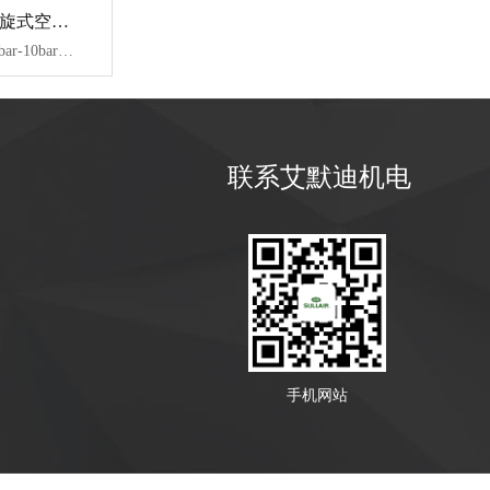
VT 系列无油涡旋式空压机
【技术参数】：8bar-10bar、1.5-33KW、0.16-3.78m³/min
联系艾默迪机电
手机网站