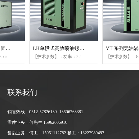
WS18.5-75KW系列固定式螺杆空压机
LH单段式高效喷油螺杆机
【技术参数】：7.6-13bar、0.4-2.28m³/min(04-15)、2.2-6.8m³/min(18-37)、5.65-14.7m³/min(45-75)【可选配置】：风冷或水冷（水冷仅限45kW以上机组）、不同防护等级电机、变容控制或变频控制
【技术参数】：功率：22-160KW、压力范围：7.6bar-12bar、气量范围：2.1-32.5m³/min
联系我们
销售热线：0512-57826139 13606263381
零件业务：何先生 15962606916
售后业务：何工：15951112782 杨工：13222980493