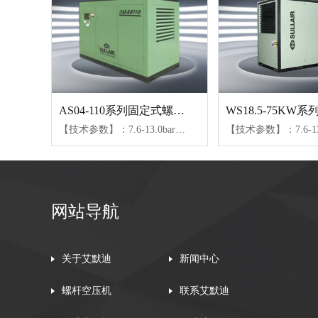
AS04-110系列固定式螺杆空压机
【技术参数】：7.6-13.0bar、0.4-20.1m³/min【可选配置】：SULL润滑油、24KT润滑油
网站导航
关于艾默迪
新闻中心
螺杆空压机
联系艾默迪