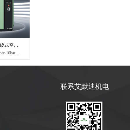
VT 系列无油涡旋式空压机
【技术参数】：8bar-10bar、1.5-33KW、0.16-3.78m³/min
联系艾默迪机电