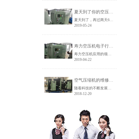
夏天到了你的空压机还撑得住吗？
夏天到了，再过两天6月份，我们将进入一年中最热的阶段，人在高温环境下很容易中暑，机器也是一样的，拿空压机来说，它的“中暑”表现形式就是高温报警停机。
2019-05-24
寿力空压机电子行业客户使用现场
寿力空压机应用的领域范围非常广泛，涉及到各行各业，今天主要介绍下寿力空压机在电子行业的应用。寿力空压机代理商艾默迪机电黄山客户使用现场：在电子行业，寿力空压机通常用于印刷电路板清洁、取放机等。
2019-04-22
空气压缩机的维修工程有哪些？
随着科技的不断发展，各类空气压缩机设备应用于我们的生活中，正确使用这些设备有助于我们工程的展开，在使用过程中，可能会出现故障。这个时候，我们就需要对空压机进行维修，按照维修程度可以分为三种类型，维修大小不同，但是也不是没有界线的，根据维修的部位和设备的使用情况，艾默迪机电小编带着大家一起来看看......
2018-12-20