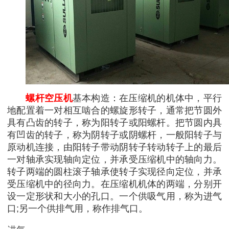
螺杆空压机
基本构造：在压缩机的机体中，平行
地配置着一对相互啮合的螺旋形转子，通常把节圆外
具有凸齿的转子，称为阳转子或阳螺杆。把节圆内具
有凹齿的转子，称为阴转子或阴螺杆，一般阳转子与
原动机连接，由阳转子带动阴转子转动转子上的最后
一对轴承实现轴向定位，并承受压缩机中的轴向力。
转子两端的圆柱滚子轴承使转子实现径向定位，并承
受压缩机中的径向力。在压缩机机体的两端，分别开
设一定形状和大小的孔口。一个供吸气用，称为进气
口;另一个供排气用，称作排气口。