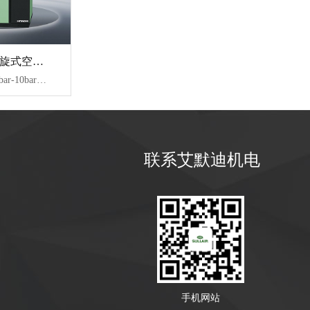
VT 系列无油涡旋式空压机
【技术参数】：8bar-10bar、1.5-33KW、0.16-3.78m³/min
联系艾默迪机电
手机网站