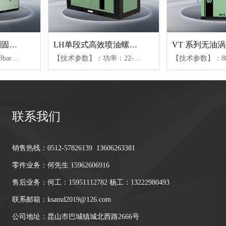
WS18.5-75KW系列固定式螺杆空压机
LH单段式高效喷油螺杆机
【技术参数】：7.6-13bar、0.4-2.28m³/min(04-15)、2.2-6.8m³/min(18-37)、5.65-14.7m³/min(45-75)【可选配置】：风冷或水冷（水冷仅限45kW以上机组）、不同防护等级电机、变容控制或变频控制
【技术参数】：功率：22-160KW、压力范围：7.6bar-12bar、气量范围：2.1-32.5m³/min
联系我们
销售热线：0512-57826139 13606263381
零件业务：何先生 15962606916
售后业务：何工：15951112782 杨工：13222980493
联系邮箱：ksamd2019@126.com
公司地址：昆山市巴城镇城北西路2666号