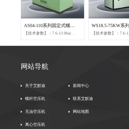
AS04-110系列固定式螺杆空压机
【技术参数】：7.6-13.0bar、0.4-20.1m³/min【可选配置】：SULL润滑油、24KT润滑油
网站导航
关于艾默迪
新闻中心
螺杆空压机
联系艾默迪
无油空压机
网站地图
离心空压机