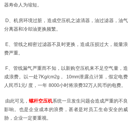
器寿命人为缩短。
D
、机房环境过脏，造成空压机之滤清器，油过滤器，油气
分离器和冷却油更换频繁。
E
、管线之精密过滤器不及时更换，造成压损过大，能量浪
费严重。
F
、管线漏气严重而不知，以新购空压机来不足空气量，造
成浪费。以一处
7Kg/cm2g
，
10mm
泄露点计算，假定电费
人民币
1
元
/
度，一年
8000
小时将浪费
32
万人民币的电费。
由此可见，
螺杆空压机
系统一旦发生问题会造成严重的不良
影响。也是企业成本的浪费，甚者是对员工生命安全的威
胁，企业一定要重视。