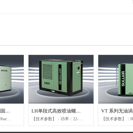
WS18.5-75KW系列固定式螺杆空压机
LH单段式高效喷油螺杆机
【技术参数】：7.6-13bar、0.4-2.28m³/min(04-15)、2.2-6.8m³/min(18-37)、5.65-14.7m³/min(45-75)【可选配置】：风冷或水冷（水冷仅限45kW以上机组）、不同防护等级电机、变容控制或变频控制
【技术参数】：功率：22-160KW、压力范围：7.6bar-12bar、气量范围：2.1-32.5m³/min