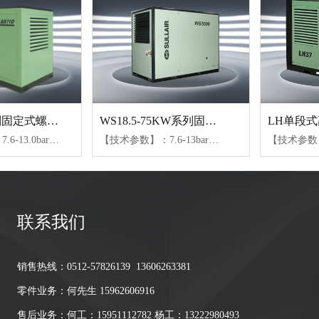
AS04-110系列固定式螺杆空压机
WS18.5-75KW系列固定式螺杆空压机
【技术参数】：7.6-13.0bar、0.4-20.1m³/min【可选配置】：SULL润滑油、24KT润滑油
【技术参数】：7.6-13bar、0.4-2.28m³/min(04-15)、2.2-6.8m³/min(18-37)、5.65-14.7m³/min(45-75)【可选配置】：风冷或水冷（水冷仅限45kW以上机组）、不同防护等级电机、变容控制或变频控制
联系我们
销售热线：0512-57826139 13606263381
零件业务：何先生 15962606916
售后业务：何工：15951112782 杨工：13222980493