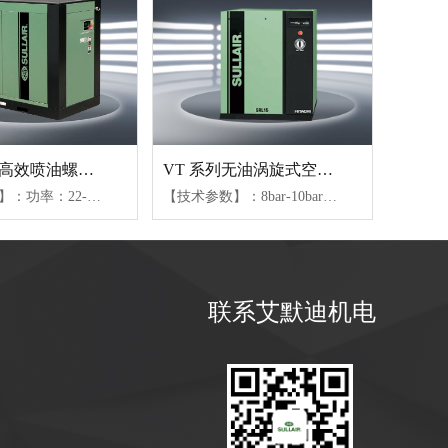
LH单段式高效喷油螺杆机
VT 系列无油涡旋式空压机
【技术参数】：功率：22-160KW、压力范围：7.6bar-12bar、气量范围：2.1-32.5m³/min
【技术参数】：8bar-10bar、1.5-33KW、0.16-3.78m³/min
联系艾默迪机电